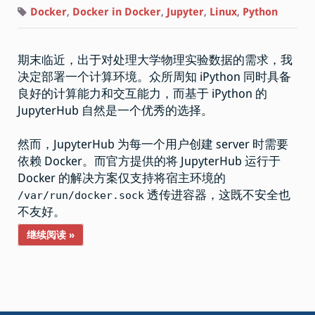
以
Docker
Docker
,
Docker in Docker
,
Jupyter
,
Linux
,
Python
in
Docker
的
方
期末临近，出于对处理大学物理实验数据的需求，我
式
部
决定部署一个计算环境。众所周知 iPython 同时具备
署
JupyterHub
良好的计算能力和交互能力，而基于 iPython 的
JupyterHub 自然是一个优秀的选择。
然而，JupyterHub 为每一个用户创建 server 时需要
依赖 Docker。而官方提供的将 JupyterHub 运行于
Docker 的解决方案仅支持将宿主环境的
透传进容器，这既不安全也
/var/
run
/
docker
.
sock
不友好。
继续阅读 »