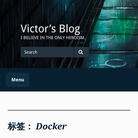
Skip
to
content
Victor’s Blog
I BELIEVE IN THE ONLY HEROISM.
Search
for
Search
Menu
标签：
Docker