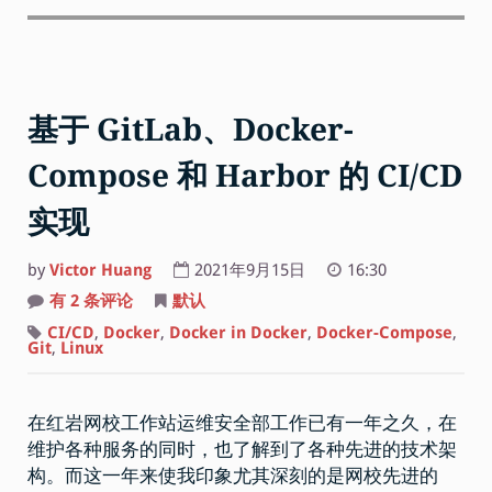
基于 GitLab、Docker-
Compose 和 Harbor 的 CI/CD
实现
by
Victor Huang
2021年9月15日
16:30
基
有 2 条评论
默认
于
GitLab、
CI/CD
,
Docker
,
Docker in Docker
,
Docker-Compose
,
Docker-
Git
,
Linux
Compose
和
Harbor
的
在红岩网校工作站运维安全部工作已有一年之久，在
CI/CD
实
维护各种服务的同时，也了解到了各种先进的技术架
现
构。而这一年来使我印象尤其深刻的是网校先进的