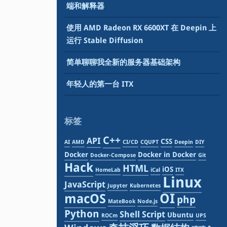
端和解释器
使用 AMD Radeon RX 6600XT 在 Deepin 上
运行 Stable Diffusion
简单聊聊我全新的服务器基础架构
年轻人的第一台 ITX
标签
C++
API
CSS
AI
AMD
CI/CD
CQUPT
Deepin
DIY
Docker
Docker in Docker
Docker-Compose
Git
Hack
HTML
iOS
HomeLab
iCal
ITX
Linux
JavaScript
Jupyter
Kubernetes
OI
macOS
php
MateBook
Node.js
Python
Shell Script
Ubuntu
ROCm
UPS