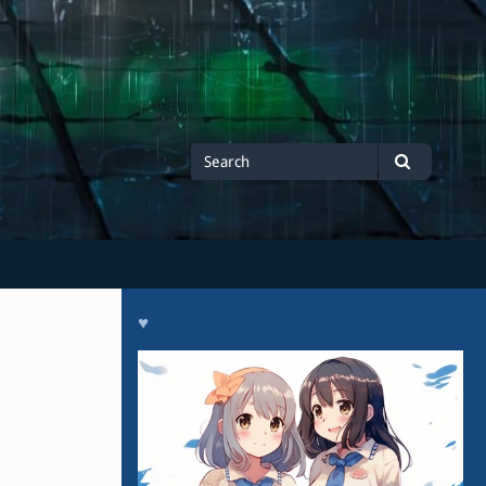
Search
Search
for
♥