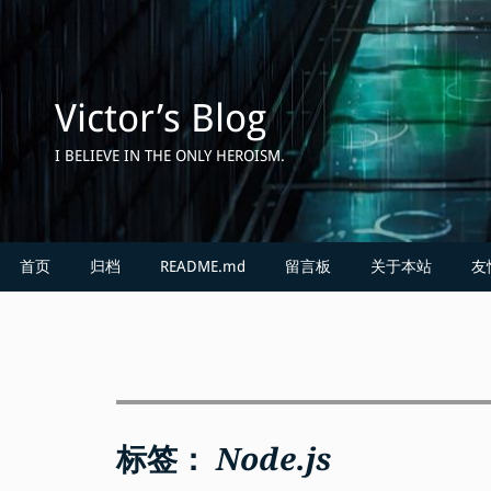
Skip
to
content
Victor’s Blog
I BELIEVE IN THE ONLY HEROISM.
首页
归档
README.md
留言板
关于本站
友
标签：
Node.js