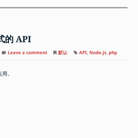
式的 API
on
Leave a comment
默认
API
,
Node.js
,
php
做
了
一
个
着点用。
Parse
LaTeX
公
式
的
API